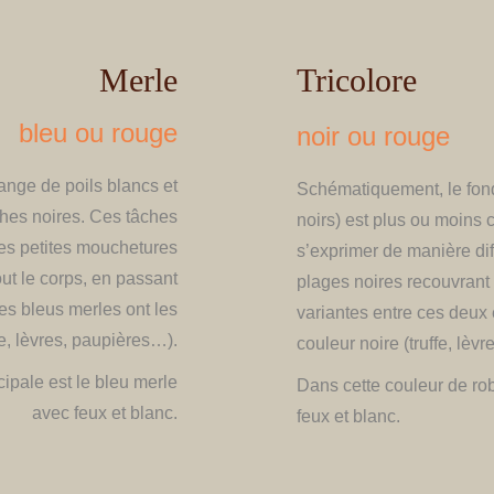
Merle
Tricolore
bleu ou rouge
noir ou rouge
ange de poils blancs et
​Schématiquement, le fond
ches noires. Ces tâches
noirs) est plus ou moins 
des petites mouchetures
s’exprimer de manière di
ut le corps, en passant
plages noires recouvrant 
es bleus merles ont les
variantes entre ces deux
e, lèvres, paupières…).
couleur noire (truffe, lèv
cipale est le bleu merle
Dans cette couleur de rob
avec feux et blanc.
feux et blanc.