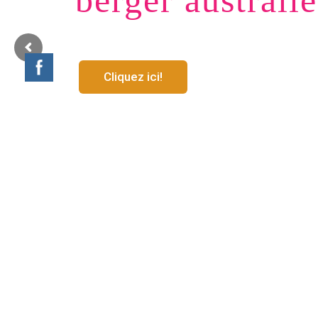
berger australi
Cliquez ici!