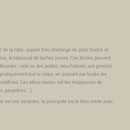
 de la robe, appelé bleu (mélange de poils blancs et
clair, éclaboussé de taches noires. Ces tâches peuvent
fférentes : cela va des petites mouchetures aux grosses
pratiquement tout le corps, en passant par toutes les
 extrêmes. Les bleus merles ont les muqueuses de
res, paupières…).
e est ses variantes, la principale est le bleu merle avec