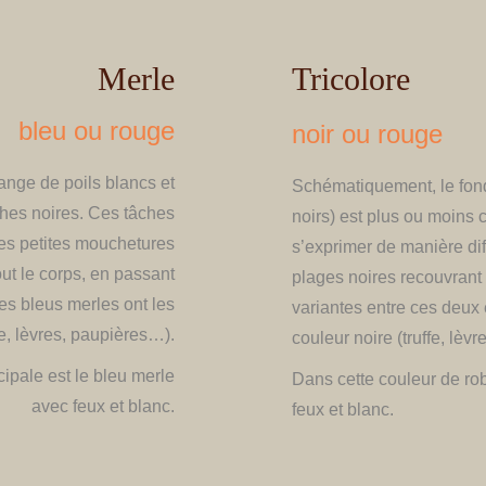
Merle
Tricolore
bleu ou rouge
noir ou rouge
ange de poils blancs et
​Schématiquement, le fond
ches noires. Ces tâches
noirs) est plus ou moins 
des petites mouchetures
s’exprimer de manière di
ut le corps, en passant
plages noires recouvrant 
es bleus merles ont les
variantes entre ces deux
e, lèvres, paupières…).
couleur noire (truffe, lèv
cipale est le bleu merle
Dans cette couleur de rob
avec feux et blanc.
feux et blanc.