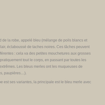
 de la robe, appelé bleu (mélange de poils blancs et
clair, éclaboussé de taches noires. Ces tâches peuvent
fférentes : cela va des petites mouchetures aux grosses
pratiquement tout le corps, en passant par toutes les
 extrêmes. Les bleus merles ont les muqueuses de
res, paupières…).
e est ses variantes, la principale est le bleu merle avec