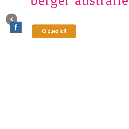
berger australi
Cliquez ici!