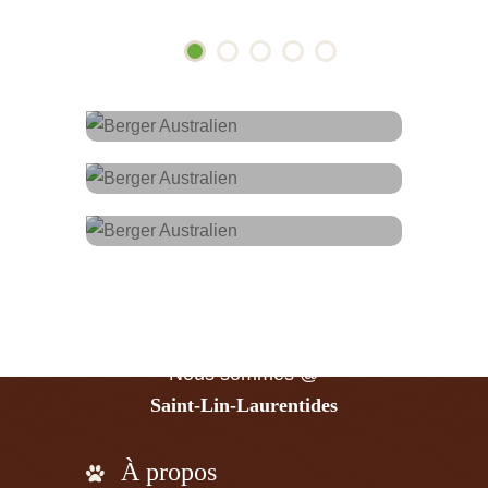
Facebook
Courriel
Page @
Adresse
LaBelle Aussie
Écrivez-nous @
info@bergeraustralien.ca
Nous sommes @
Saint-Lin-Laurentides
À propos