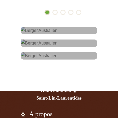
Facebook
Courriel
Page @
Adresse
LaBelle Aussie
Écrivez-nous @
info@bergeraustralien.ca
Nous sommes @
Saint-Lin-Laurentides
À propos